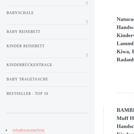
BABYSCHALE
Natura
Handwä
BABY REISEBETT
Kinder
Lammfel
KINDER REISEBETT
Kiwa, B
Radanh
KINDERRÜCKENTRAGE
BABY TRAGETASCHE
BESTSELLER - TOP 10
BAMBI
Muff 
Handsc
Inhaltsverzeichnis