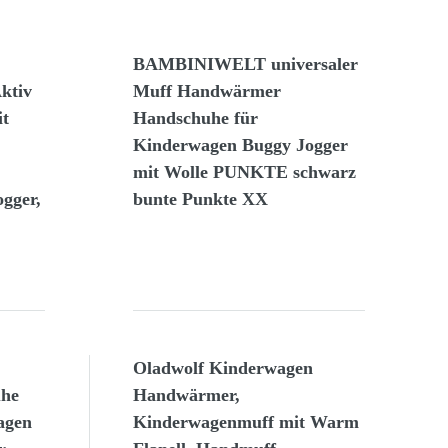
BAMBINIWELT universaler
ktiv
Muff Handwärmer
t
Handschuhe für
Kinderwagen Buggy Jogger
mit Wolle PUNKTE schwarz
gger,
bunte Punkte XX
Oladwolf Kinderwagen
uhe
Handwärmer,
agen
Kinderwagenmuff mit Warm