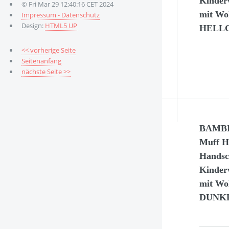
Kinder
© Fri Mar 29 12:40:16 CET 2024
mit Wol
Impressum - Datenschutz
Design:
HTML5 UP
HELL
<< vorherige Seite
Seitenanfang
nächste Seite >>
BAMBI
Muff 
Handsc
Kinder
mit Wol
DUNK