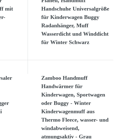
r
Flanell, Handmuff
f mit
Handschuhe Universalgröße
er-
für Kinderwagen Buggy
Radanhänger, Muff
Wasserdicht und Winddicht
für Winter Schwarz
aler
Zamboo Handmuff
Handwärmer für
Kinderwagen, Sportwagen
gger
oder Buggy - Winter
i
Kinderwagenmuff aus
Thermo Fleece, wasser- und
windabweisend,
atmungsaktiv - Grau