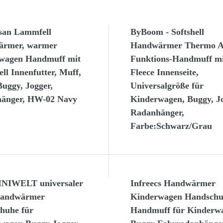
san Lammfell
ByBoom - Softshell
rmer, warmer
Handwärmer Thermo A
wagen Handmuff mit
Funktions-Handmuff mi
l Innenfutter, Muff,
Fleece Innenseite,
uggy, Jogger,
Universalgröße für
änger, HW-02 Navy
Kinderwagen, Buggy, Jo
Radanhänger,
Farbe:Schwarz/Grau
NIWELT universaler
Infreecs Handwärmer
Handwärmer
Kinderwagen Handsch
huhe für
Handmuff für Kinderw