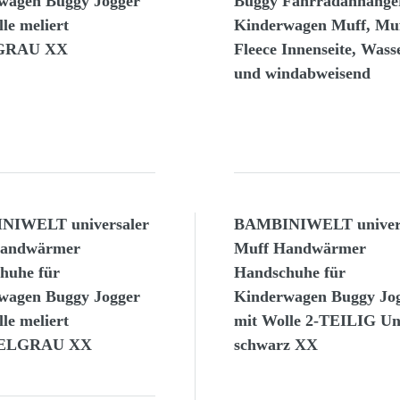
wagen Buggy Jogger
Buggy Fahrradanhänge
le meliert
Kinderwagen Muff, Muf
GRAU XX
Fleece Innenseite, Wass
und windabweisend
NIWELT universaler
BAMBINIWELT univers
Handwärmer
Muff Handwärmer
huhe für
Handschuhe für
wagen Buggy Jogger
Kinderwagen Buggy Jo
le meliert
mit Wolle 2-TEILIG Un
ELGRAU XX
schwarz XX