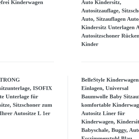
efrei Kinderwagen
Auto Kindersitz,
n
Autositzauflage, Sitzsc
Auto, Sitzauflagen Auto
Kindersitz Unterlagen 
Autositzschoner Rücke
Kinder
STRONG
BelleStyle Kinderwagen
sitzunterlage, ISOFIX
Einlagen, Universal
te Unterlage für
Baumwolle Baby Sitzau
itze, Sitzschoner zum
komfortable Kinderwag
Ihrer Autositze L 1er
Autositz Liner für
Kinderwagen, Kindersit
Babyschale, Buggy, Auto
Esszimmerstuhl Blau