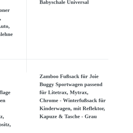
Babyschale Universal
honer
,
Auto,
nlehne
Zamboo Fußsack für Joie
Buggy Sportwagen passend
flage
für Litetrax, Mytrax,
en
Chrome - Winterfußsack für
Kinderwagen, mit Reflektor,
z,
Kapuze & Tasche - Grau
sitz,