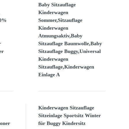
Baby Sitzauflage
m
Kinderwagen
00%
Sommer,Sitzauflage
Kinderwagen
Atmungsaktiv,Baby
r
Sitzauflage Baumwolle,Baby
er
Sitzauflage Buggy,Universal
Kinderwagen
Sitzauflage,Kinderwagen
Einlage A
Kinderwagen Sitzauflage
Sitzeinlage Sportsitz Winter
honer
für Buggy Kindersitz