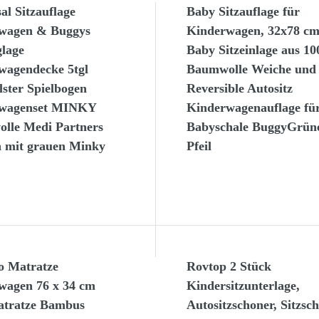
al Sitzauflage
Baby Sitzauflage für
wagen & Buggys
Kinderwagen, 32x78 c
glage
Baby Sitzeinlage aus 1
wagendecke 5tgl
Baumwolle Weiche und
ster Spielbogen
Reversible Autositz
rwagenset MINKY
Kinderwagenauflage fü
lle Medi Partners
Babyschale BuggyGrün
n mit grauen Minky
Pfeil
 Matratze
Rovtop 2 Stück
wagen 76 x 34 cm
Kindersitzunterlage,
tratze Bambus
Autositzschoner, Sitzsc